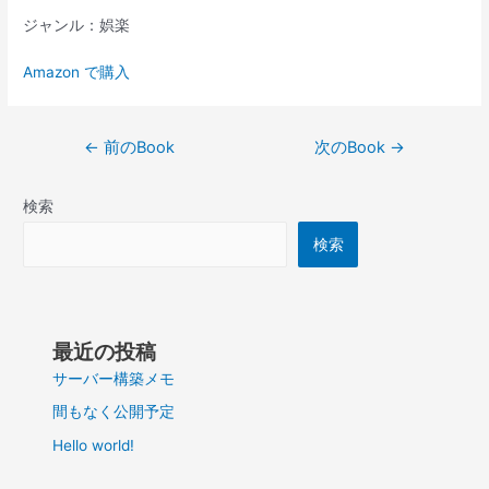
ジャンル：娯楽
Amazon で購入
投
←
前のBook
次のBook
→
稿
ナ
検索
ビ
ゲ
検索
ー
シ
ョ
ン
最近の投稿
サーバー構築メモ
間もなく公開予定
Hello world!