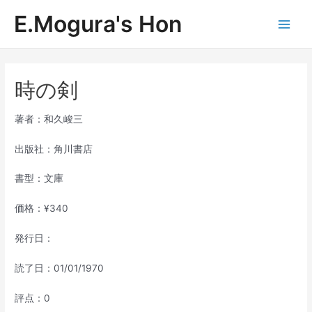
内
E.Mogura's Hon
容
Main
を
ス
Men
キ
ッ
時の剣
プ
著者：和久峻三
出版社：角川書店
書型：文庫
価格：¥340
発行日：
読了日：01/01/1970
評点：0