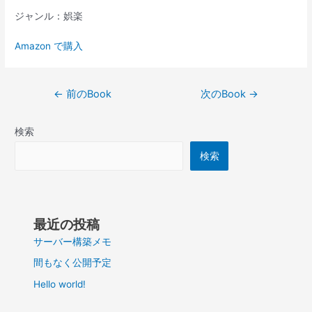
ジャンル：娯楽
Amazon で購入
投
←
前のBook
次のBook
→
稿
ナ
検索
ビ
ゲ
検索
ー
シ
ョ
ン
最近の投稿
サーバー構築メモ
間もなく公開予定
Hello world!