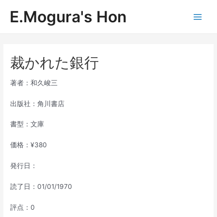
内
E.Mogura's Hon
容
Main
を
ス
Men
キ
ッ
裁かれた銀行
プ
著者：和久峻三
出版社：角川書店
書型：文庫
価格：¥380
発行日：
読了日：01/01/1970
評点：0