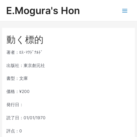
内
E.Mogura's Hon
容
Main
を
ス
Men
キ
ッ
動く標的
プ
著者：ﾛｽ･ﾏｸﾄﾞﾅﾙﾄﾞ
出版社：東京創元社
書型：文庫
価格：¥200
発行日：
読了日：01/01/1970
評点：0