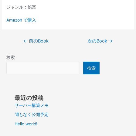
ジャンル：娯楽
Amazon で購入
投
←
前のBook
次のBook
→
稿
ナ
検索
ビ
ゲ
検索
ー
シ
ョ
ン
最近の投稿
サーバー構築メモ
間もなく公開予定
Hello world!