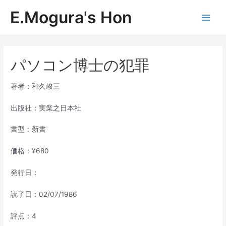
内
E.Mogura's Hon
容
Main
を
ス
Men
キ
ッ
パソコン博士の犯罪
プ
著者：和久峻三
出版社：実業之日本社
書型：新書
価格：¥680
発行日：
読了日：02/07/1986
評点：4