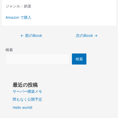
ジャンル：娯楽
Amazon で購入
投
←
前のBook
次のBook
→
稿
ナ
検索
ビ
ゲ
検索
ー
シ
ョ
ン
最近の投稿
サーバー構築メモ
間もなく公開予定
Hello world!