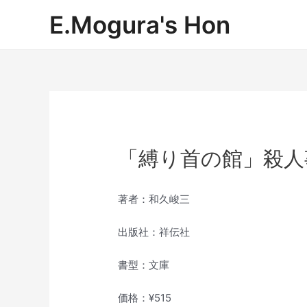
内
E.Mogura's Hon
容
を
ス
キ
ッ
プ
「縛り首の館」殺人
著者：和久峻三
出版社：祥伝社
書型：文庫
価格：¥515