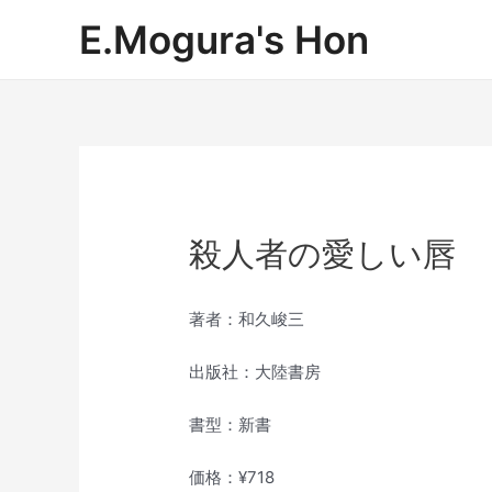
内
E.Mogura's Hon
容
を
ス
キ
ッ
プ
殺人者の愛しい唇
著者：和久峻三
出版社：大陸書房
書型：新書
価格：¥718