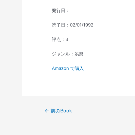
発行日：
読了日：02/01/1992
評点：3
ジャンル：娯楽
Amazon で購入
投
←
前のBook
稿
ナ
ビ