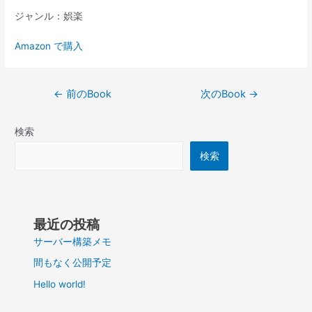
ジャンル：娯楽
Amazon で購入
投
←
前のBook
次のBook
→
稿
ナ
検索
ビ
ゲ
検索
ー
シ
ョ
ン
最近の投稿
サーバー構築メモ
間もなく公開予定
Hello world!