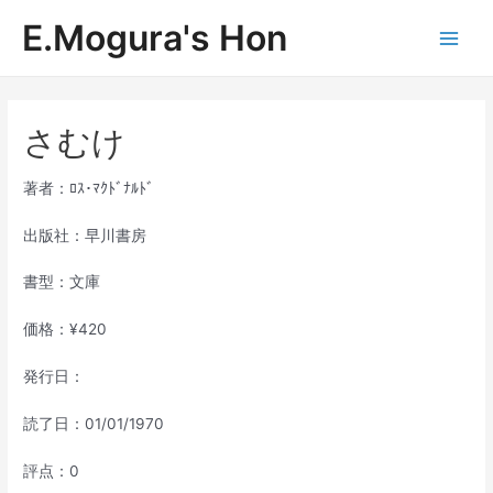
内
E.Mogura's Hon
容
Main
を
ス
Men
キ
ッ
さむけ
プ
著者：ﾛｽ･ﾏｸﾄﾞﾅﾙﾄﾞ
出版社：早川書房
書型：文庫
価格：¥420
発行日：
読了日：01/01/1970
評点：0