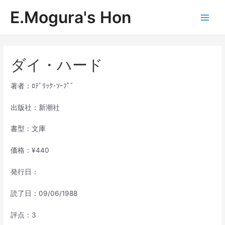
内
E.Mogura's Hon
容
Main
を
ス
Men
キ
ッ
ダイ・ハード
プ
著者：ﾛﾃﾞﾘｯｸ･ｿｰﾌﾟﾞ
出版社：新潮社
書型：文庫
価格：¥440
発行日：
読了日：09/06/1988
評点：3