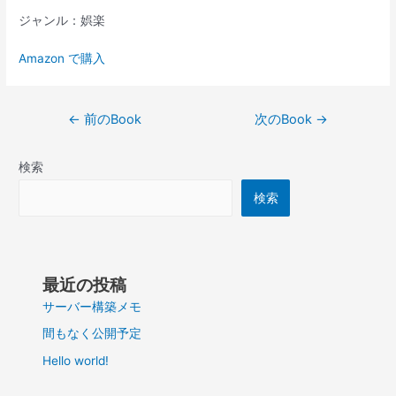
ジャンル：娯楽
Amazon で購入
投
←
前のBook
次のBook
→
稿
ナ
検索
ビ
ゲ
検索
ー
シ
ョ
ン
最近の投稿
サーバー構築メモ
間もなく公開予定
Hello world!