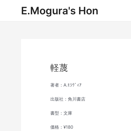
内
E.Mogura's Hon
容
を
ス
キ
ッ
プ
軽蔑
著者：A.ﾓﾗｳﾞｨｱ
出版社：角川書店
書型：文庫
価格：¥180