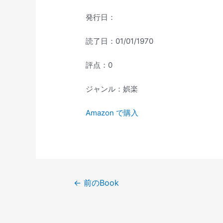
発行日：
読了日：01/01/1970
評点：0
ジャンル：娯楽
Amazon で購入
投
←
前のBook
稿
ナ
ビ