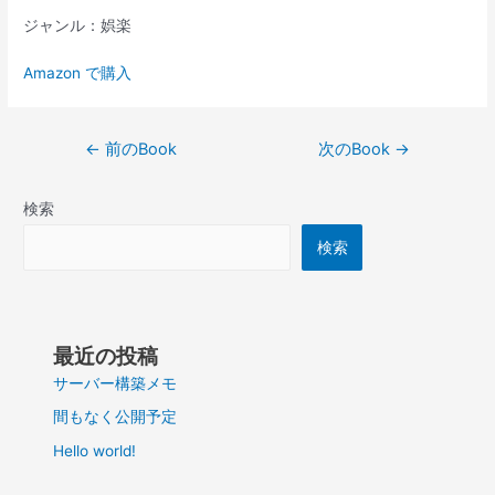
ジャンル：娯楽
Amazon で購入
投
←
前のBook
次のBook
→
稿
ナ
検索
ビ
ゲ
検索
ー
シ
ョ
ン
最近の投稿
サーバー構築メモ
間もなく公開予定
Hello world!