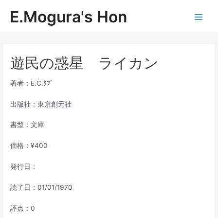
内
E.Mogura's Hon
容
Main
を
ス
Men
キ
ッ
遊民の惑星 ライカン
プ
著者：E.C.ﾀﾌﾞ
出版社：東京創元社
書型：文庫
価格：¥400
発行日：
読了日：01/01/1970
評点：0