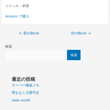
ジャンル：娯楽
Amazon で購入
投
←
前のBook
次のBook
→
稿
ナ
検索
ビ
ゲ
検索
ー
シ
ョ
ン
最近の投稿
サーバー構築メモ
間もなく公開予定
Hello world!