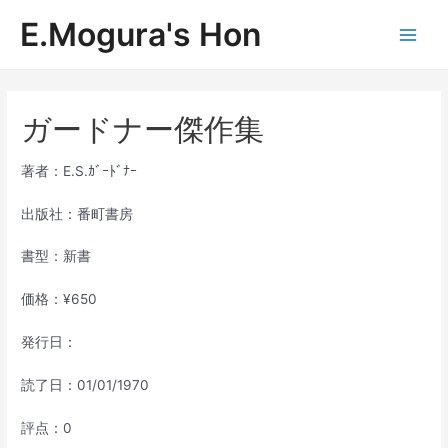
内
E.Mogura's Hon
容
Main
を
ス
Men
キ
ッ
ガードナー傑作集
プ
著者：E.S.ｶﾞｰﾄﾞﾅｰ
出版社：番町書房
書型：新書
価格：¥650
発行日：
読了日：01/01/1970
評点：0