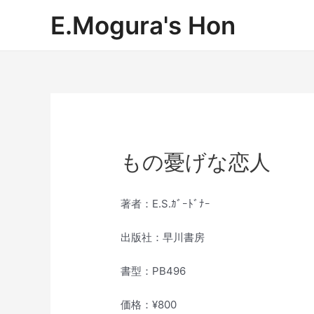
内
E.Mogura's Hon
容
を
ス
キ
ッ
プ
もの憂げな恋人
著者：E.S.ｶﾞｰﾄﾞﾅｰ
出版社：早川書房
書型：PB496
価格：¥800