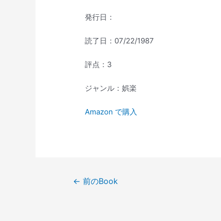
発行日：
読了日：07/22/1987
評点：3
ジャンル：娯楽
Amazon で購入
投
←
前のBook
稿
ナ
ビ