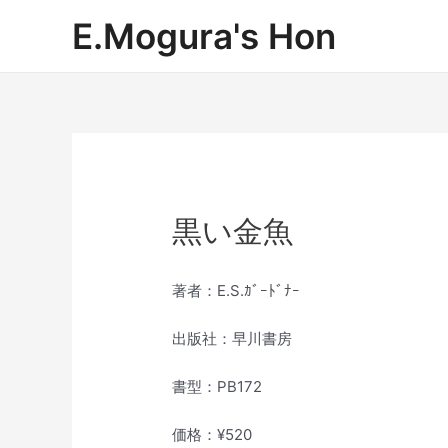
内
E.Mogura's Hon
容
を
ス
キ
ッ
プ
黒い金魚
著者：E.S.ｶﾞｰﾄﾞﾅｰ
出版社：早川書房
書型：PB172
価格：¥520