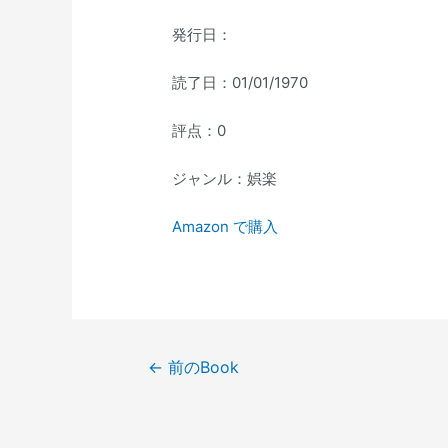
発行日：
読了日：01/01/1970
評点：0
ジャンル：娯楽
Amazon で購入
投
←
前のBook
稿
ナ
ビ