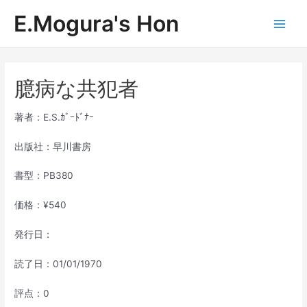
内
E.Mogura's Hon
容
Main
を
ス
Men
キ
ッ
臆病な共犯者
プ
著者：E.S.ｶﾞｰﾄﾞﾅｰ
出版社：早川書房
書型：PB380
価格：¥540
発行日：
読了日：01/01/1970
評点：0