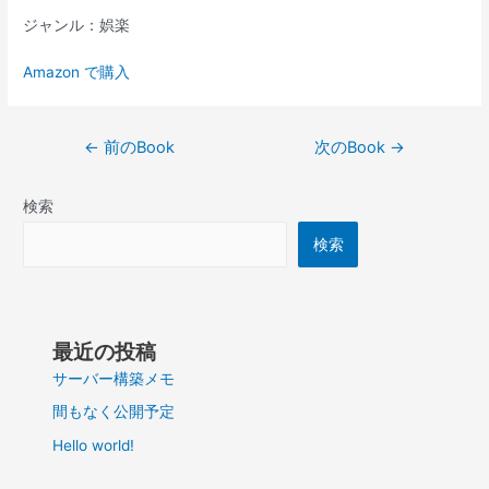
ジャンル：娯楽
Amazon で購入
投
←
前のBook
次のBook
→
稿
ナ
検索
ビ
ゲ
検索
ー
シ
ョ
ン
最近の投稿
サーバー構築メモ
間もなく公開予定
Hello world!