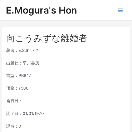
内
E.Mogura's Hon
容
Main
を
ス
Men
キ
ッ
向こうみずな離婚者
プ
著者：E.S.ｶﾞｰﾄﾞﾅｰ
出版社：早川書房
書型：PB847
価格：¥500
発行日：
読了日：01/01/1970
評点：0