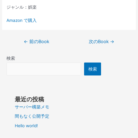
ジャンル：娯楽
Amazon で購入
投
←
前のBook
次のBook
→
稿
ナ
検索
ビ
ゲ
検索
ー
シ
ョ
ン
最近の投稿
サーバー構築メモ
間もなく公開予定
Hello world!