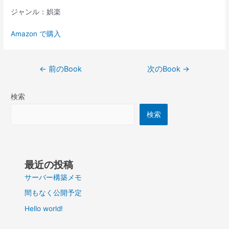
ジャンル：娯楽
Amazon で購入
投
←
前のBook
次のBook
→
稿
ナ
検索
ビ
ゲ
検索
ー
シ
ョ
ン
最近の投稿
サーバー構築メモ
間もなく公開予定
Hello world!