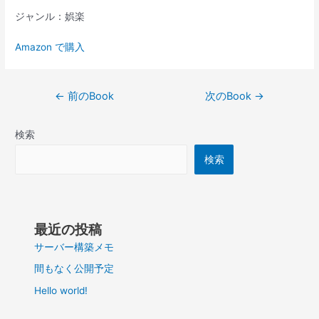
ジャンル：娯楽
Amazon で購入
投
←
前のBook
次のBook
→
稿
ナ
検索
ビ
ゲ
検索
ー
シ
ョ
ン
最近の投稿
サーバー構築メモ
間もなく公開予定
Hello world!