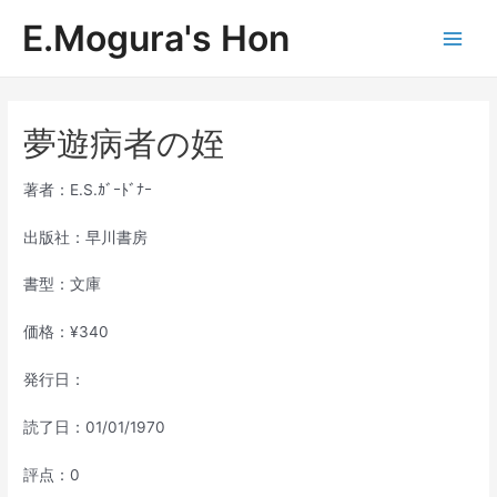
内
E.Mogura's Hon
容
Main
を
ス
Men
キ
ッ
夢遊病者の姪
プ
著者：E.S.ｶﾞｰﾄﾞﾅｰ
出版社：早川書房
書型：文庫
価格：¥340
発行日：
読了日：01/01/1970
評点：0