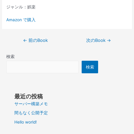
ジャンル：娯楽
Amazon で購入
投
←
前のBook
次のBook
→
稿
ナ
検索
ビ
ゲ
検索
ー
シ
ョ
ン
最近の投稿
サーバー構築メモ
間もなく公開予定
Hello world!