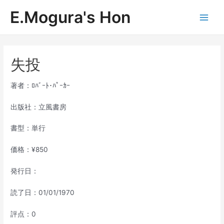
内
E.Mogura's Hon
容
Main
を
ス
Men
キ
ッ
失投
プ
著者：ﾛﾊﾞｰﾄ･ﾊﾟｰｶｰ
出版社：立風書房
書型：単行
価格：¥850
発行日：
読了日：01/01/1970
評点：0