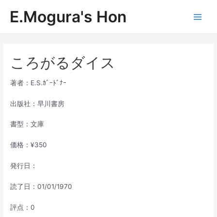
内
E.Mogura's Hon
容
Main
を
ス
Men
キ
ッ
ころがるダイス
プ
著者：E.S.ｶﾞｰﾄﾞﾅｰ
出版社：早川書房
書型：文庫
価格：¥350
発行日：
読了日：01/01/1970
評点：0