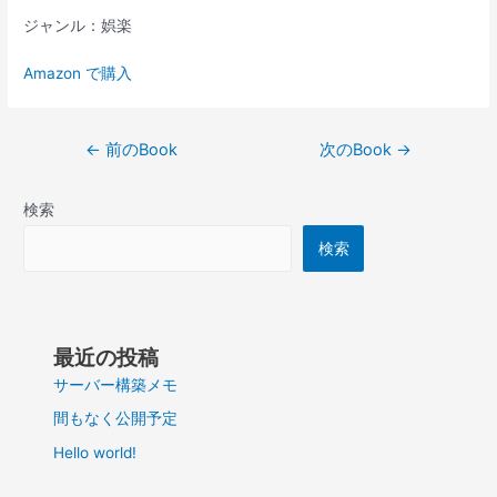
ジャンル：娯楽
Amazon で購入
投
←
前のBook
次のBook
→
稿
ナ
検索
ビ
ゲ
検索
ー
シ
ョ
ン
最近の投稿
サーバー構築メモ
間もなく公開予定
Hello world!