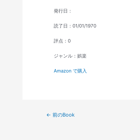
発行日：
読了日：01/01/1970
評点：0
ジャンル：娯楽
Amazon で購入
投
←
前のBook
稿
ナ
ビ