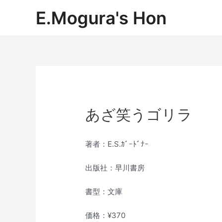
内
E.Mogura's Hon
容
を
ス
キ
ッ
プ
あざ笑うゴリラ
著者：E.S.ｶﾞｰﾄﾞﾅｰ
出版社：早川書房
書型：文庫
価格：¥370