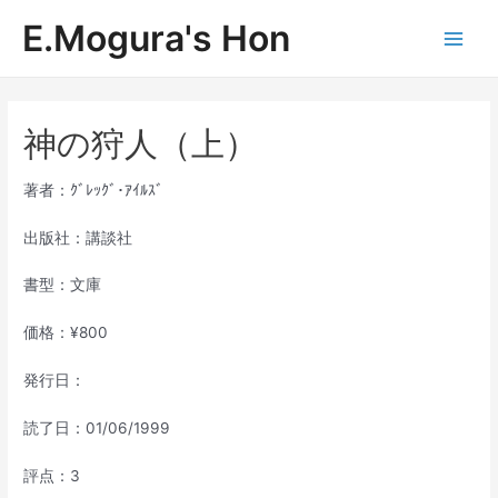
内
E.Mogura's Hon
容
Main
を
ス
Men
キ
ッ
神の狩人（上）
プ
著者：ｸﾞﾚｯｸﾞ･ｱｲﾙｽﾞ
出版社：講談社
書型：文庫
価格：¥800
発行日：
読了日：01/06/1999
評点：3