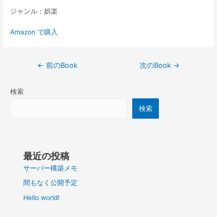
ジャンル：娯楽
Amazon で購入
投
←
前のBook
次のBook
→
稿
ナ
検索
ビ
ゲ
検索
ー
シ
ョ
ン
最近の投稿
サーバー構築メモ
間もなく公開予定
Hello world!