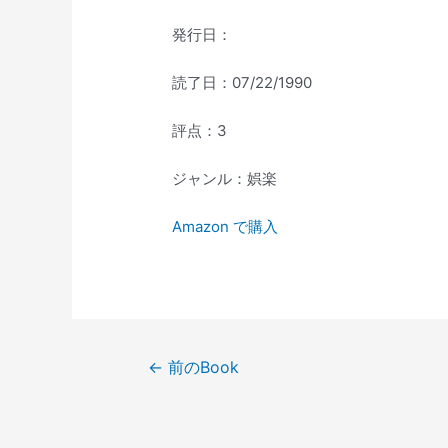
発行日：
読了日：07/22/1990
評点：3
ジャンル：娯楽
Amazon で購入
投
←
前のBook
稿
ナ
ビ