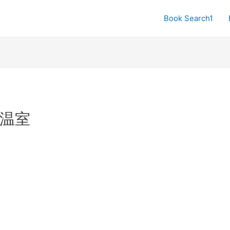
Book Search1
温室