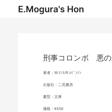
内
E.Mogura's Hon
容
を
ス
キ
ッ
プ
刑事コロンボ 悪の
著者：W.ﾘﾝｸ/R.ﾚﾋﾞﾝｿﾝ
出版社：二見書房
書型：文庫
価格：¥456