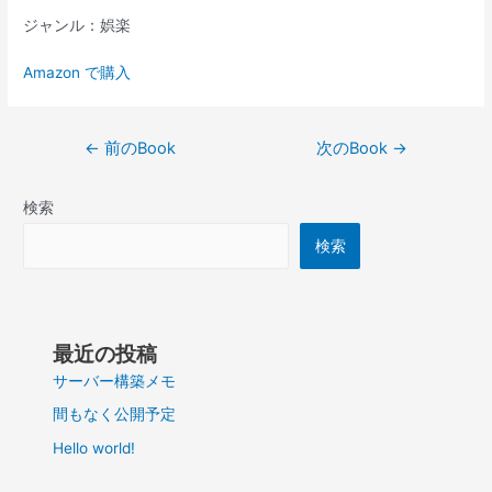
ジャンル：娯楽
Amazon で購入
投
←
前のBook
次のBook
→
稿
ナ
検索
ビ
ゲ
検索
ー
シ
ョ
ン
最近の投稿
サーバー構築メモ
間もなく公開予定
Hello world!