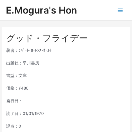
内
E.Mogura's Hon
容
Main
を
ス
Men
キ
ッ
グッド・フライデー
プ
著者：ﾛﾊﾞｰﾄ･ﾛｰﾚﾝｽ･ﾎｰﾙﾄ
出版社：早川書房
書型：文庫
価格：¥480
発行日：
読了日：01/01/1970
評点：0