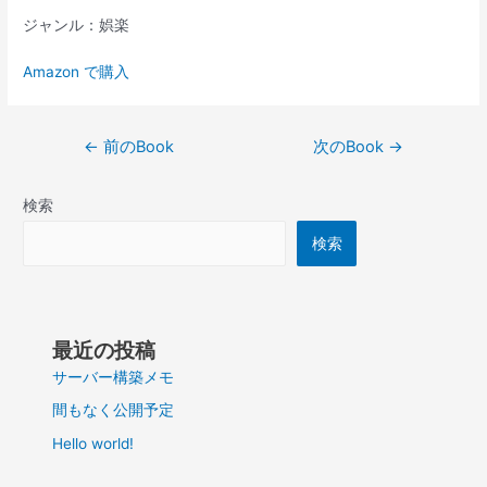
ジャンル：娯楽
Amazon で購入
投
←
前のBook
次のBook
→
稿
ナ
検索
ビ
ゲ
検索
ー
シ
ョ
ン
最近の投稿
サーバー構築メモ
間もなく公開予定
Hello world!