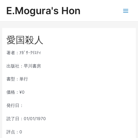
内
E.Mogura's Hon
容
Main
を
ス
Men
キ
ッ
愛国殺人
プ
著者：ｱｶﾞｻ･ｸﾘｽﾃｨ
出版社：早川書房
書型：単行
価格：¥0
発行日：
読了日：01/01/1970
評点：0