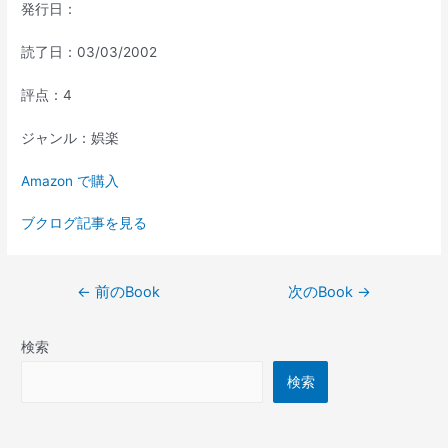
発行日：
読了日：03/03/2002
評点：4
ジャンル：娯楽
Amazon で購入
ブクログ記事を見る
投
←
前のBook
次のBook
→
稿
ナ
検索
ビ
ゲ
検索
ー
シ
ョ