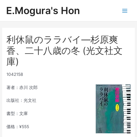
内
E.Mogura's Hon
容
Main
を
ス
Men
キ
ッ
利休鼠のララバイ―杉原爽
プ
香、二十八歳の冬 (光文社文
庫)
1042158
著者：赤川 次郎
出版社：光文社
書型：文庫
価格：¥555