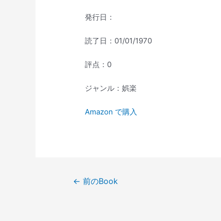
発行日：
読了日：01/01/1970
評点：0
ジャンル：娯楽
Amazon で購入
投
←
前のBook
稿
ナ
ビ