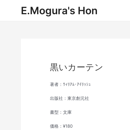
内
E.Mogura's Hon
容
を
ス
キ
ッ
プ
黒いカーテン
著者：ｳｨﾘｱﾑ･ｱｲﾘｯｼｭ
出版社：東京創元社
書型：文庫
価格：¥180