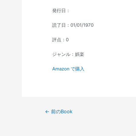
発行日：
読了日：01/01/1970
評点：0
ジャンル：娯楽
Amazon で購入
投
←
前のBook
稿
ナ
ビ