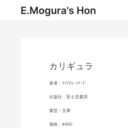
内
E.Mogura's Hon
容
を
ス
キ
ッ
プ
カリギュラ
著者：ｳｨﾘｱﾑ･ﾊﾜｰﾄﾞ
出版社：富士見書房
書型：文庫
価格：¥460