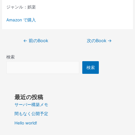
ジャンル：娯楽
Amazon で購入
投
←
前のBook
次のBook
→
稿
ナ
検索
ビ
ゲ
検索
ー
シ
ョ
ン
最近の投稿
サーバー構築メモ
間もなく公開予定
Hello world!