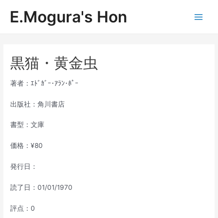
内
E.Mogura's Hon
容
Main
を
ス
Men
キ
ッ
黒猫・黄金虫
プ
著者：ｴﾄﾞｶﾞｰ･ｱﾗﾝ･ﾎﾟｰ
出版社：角川書店
書型：文庫
価格：¥80
発行日：
読了日：01/01/1970
評点：0