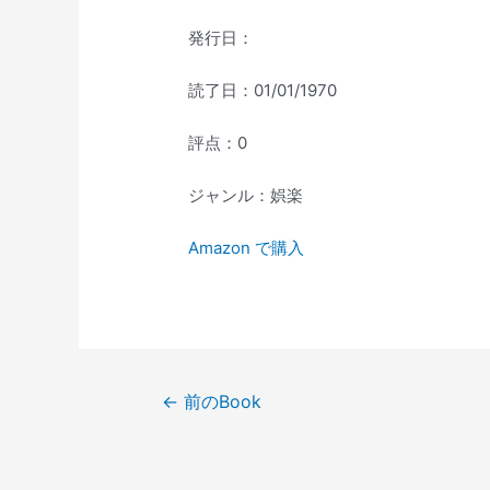
発行日：
読了日：01/01/1970
評点：0
ジャンル：娯楽
Amazon で購入
投
←
前のBook
稿
ナ
ビ