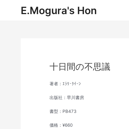
内
E.Mogura's Hon
容
を
ス
キ
ッ
プ
十日間の不思議
著者：ｴﾗﾘ･ｸｲｰﾝ
出版社：早川書房
書型：PB473
価格：¥660