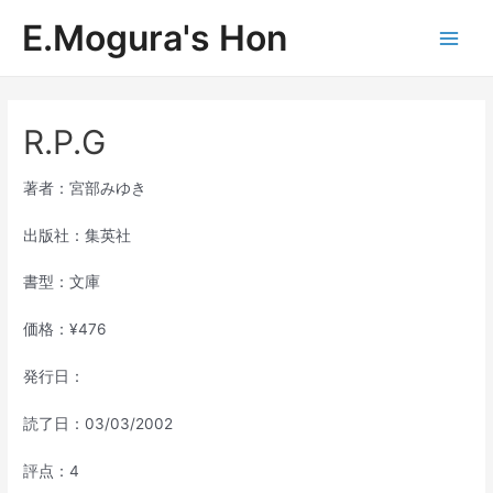
内
E.Mogura's Hon
容
Main
を
ス
Men
キ
ッ
R.P.G
プ
著者：宮部みゆき
出版社：集英社
書型：文庫
価格：¥476
発行日：
読了日：03/03/2002
評点：4