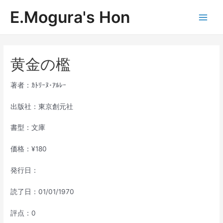
内
E.Mogura's Hon
容
Main
を
ス
Men
キ
ッ
黄金の檻
プ
著者：ｶﾄﾘｰﾇ･ｱﾙﾚｰ
出版社：東京創元社
書型：文庫
価格：¥180
発行日：
読了日：01/01/1970
評点：0