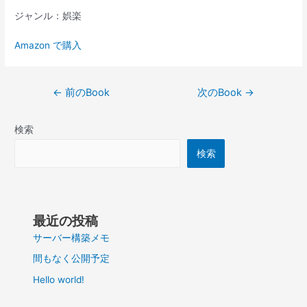
ジャンル：娯楽
Amazon で購入
投
←
前のBook
次のBook
→
稿
ナ
検索
ビ
ゲ
検索
ー
シ
ョ
ン
最近の投稿
サーバー構築メモ
間もなく公開予定
Hello world!