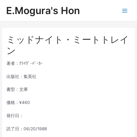
内
E.Mogura's Hon
容
Main
を
ス
Men
キ
ッ
ミッドナイト・ミートトレイ
プ
ン
著者：ｸﾗｲｳﾞ･ﾊﾞｰｶｰ
出版社：集英社
書型：文庫
価格：¥460
発行日：
読了日：06/20/1988