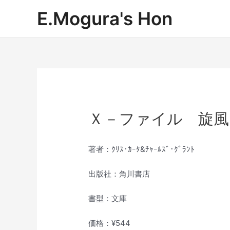
内
E.Mogura's Hon
容
を
ス
キ
ッ
プ
Ｘ－ファイル 旋風
著者：ｸﾘｽ･ｶｰﾀ&ﾁｬｰﾙｽﾞ･ｸﾞﾗﾝﾄ
出版社：角川書店
書型：文庫
価格：¥544