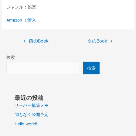
ジャンル：娯楽
Amazon で購入
投
←
前のBook
次のBook
→
稿
ナ
検索
ビ
ゲ
検索
ー
シ
ョ
ン
最近の投稿
サーバー構築メモ
間もなく公開予定
Hello world!