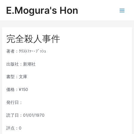
内
E.Mogura's Hon
容
Main
を
ス
Men
キ
ッ
完全殺人事件
プ
著者：ｸﾘｽﾄﾌｧｰ･ﾌﾞｯｼｭ
出版社：新潮社
書型：文庫
価格：¥150
発行日：
読了日：01/01/1970
評点：0