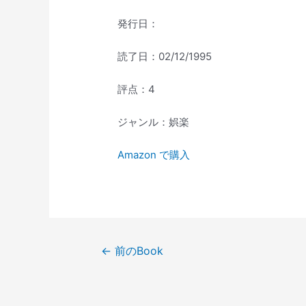
発行日：
読了日：02/12/1995
評点：4
ジャンル：娯楽
Amazon で購入
投
←
前のBook
稿
ナ
ビ