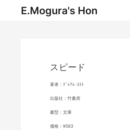
内
E.Mogura's Hon
容
を
ス
キ
ッ
プ
スピード
著者：ｸﾞﾚｱﾑ･ﾖｽﾄ
出版社：竹書房
書型：文庫
価格：¥583