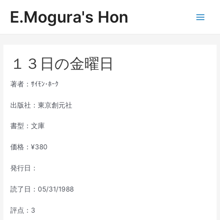
内
E.Mogura's Hon
容
Main
を
ス
Men
キ
ッ
１３日の金曜日
プ
著者：ｻｲﾓﾝ･ﾎｰｸ
出版社：東京創元社
書型：文庫
価格：¥380
発行日：
読了日：05/31/1988
評点：3