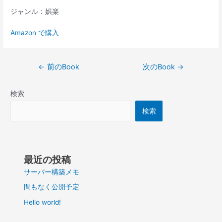
ジャンル：娯楽
Amazon で購入
投
←
前のBook
次のBook
→
稿
ナ
検索
ビ
ゲ
検索
ー
シ
ョ
ン
最近の投稿
サーバー構築メモ
間もなく公開予定
Hello world!