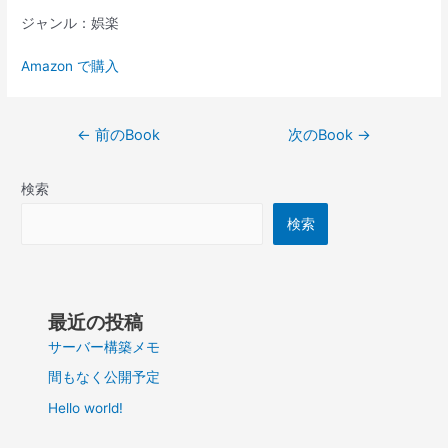
ジャンル：娯楽
Amazon で購入
投
←
前のBook
次のBook
→
稿
ナ
検索
ビ
ゲ
検索
ー
シ
ョ
ン
最近の投稿
サーバー構築メモ
間もなく公開予定
Hello world!