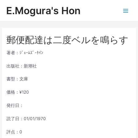
内
E.Mogura's Hon
容
Main
を
ス
Men
キ
ッ
郵便配達は二度ベルを鳴らす
プ
著者：ｼﾞｪｰﾑｽﾞ･ｹｲﾝ
出版社：新潮社
書型：文庫
価格：¥120
発行日：
読了日：01/01/1970
評点：0