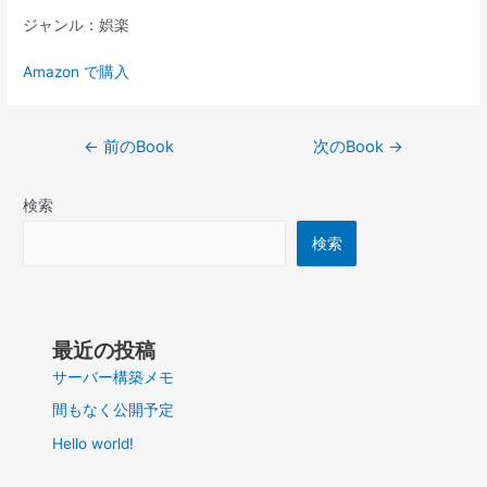
ジャンル：娯楽
Amazon で購入
投
←
前のBook
次のBook
→
稿
ナ
検索
ビ
ゲ
検索
ー
シ
ョ
ン
最近の投稿
サーバー構築メモ
間もなく公開予定
Hello world!