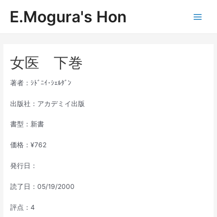
内
E.Mogura's Hon
容
Main
を
ス
Men
キ
ッ
女医 下巻
プ
著者：ｼﾄﾞﾆｲ･ｼｪﾙﾀﾞﾝ
出版社：アカデミイ出版
書型：新書
価格：¥762
発行日：
読了日：05/19/2000
評点：4