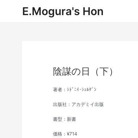
内
E.Mogura's Hon
容
を
ス
キ
ッ
プ
陰謀の日（下）
著者：ｼﾄﾞﾆｲ･ｼｪﾙﾀﾞﾝ
出版社：アカデミイ出版
書型：新書
価格：¥714