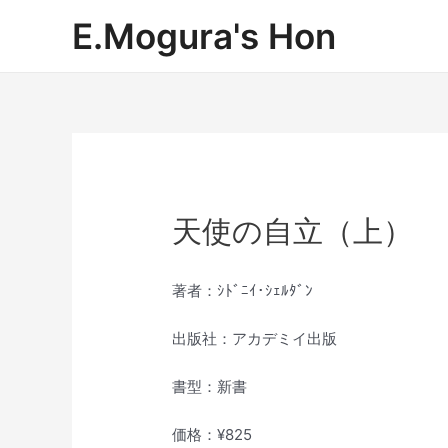
内
E.Mogura's Hon
容
を
ス
キ
ッ
プ
天使の自立（上）
著者：ｼﾄﾞﾆｲ･ｼｪﾙﾀﾞﾝ
出版社：アカデミイ出版
書型：新書
価格：¥825