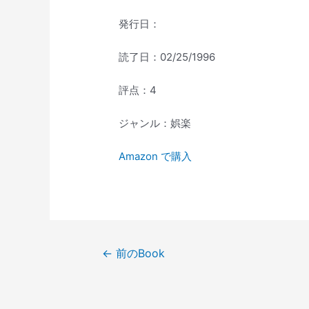
発行日：
読了日：02/25/1996
評点：4
ジャンル：娯楽
Amazon で購入
投
←
前のBook
稿
ナ
ビ