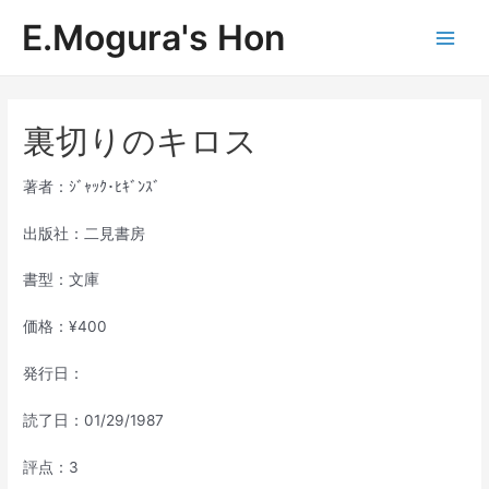
内
E.Mogura's Hon
容
Main
を
ス
Men
キ
ッ
裏切りのキロス
プ
著者：ｼﾞｬｯｸ･ﾋｷﾞﾝｽﾞ
出版社：二見書房
書型：文庫
価格：¥400
発行日：
読了日：01/29/1987
評点：3