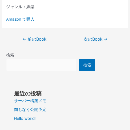
ジャンル：娯楽
Amazon で購入
投
←
前のBook
次のBook
→
稿
ナ
検索
ビ
ゲ
検索
ー
シ
ョ
ン
最近の投稿
サーバー構築メモ
間もなく公開予定
Hello world!