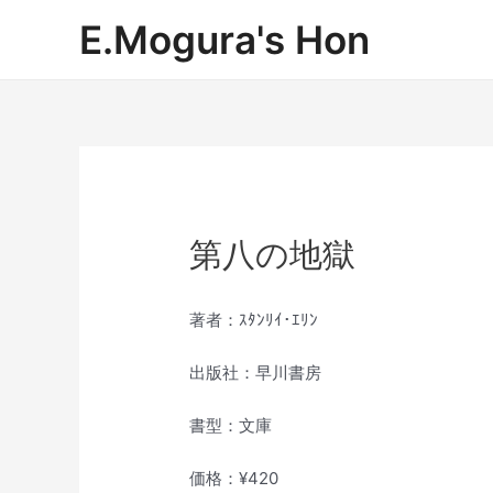
内
E.Mogura's Hon
容
を
ス
キ
ッ
プ
第八の地獄
著者：ｽﾀﾝﾘｲ･ｴﾘﾝ
出版社：早川書房
書型：文庫
価格：¥420