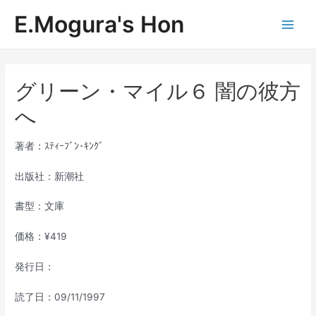
内
E.Mogura's Hon
容
Main
を
ス
Men
キ
ッ
グリーン・マイル６ 闇の彼方
プ
へ
著者：ｽﾃｨｰﾌﾞﾝ･ｷﾝｸﾞ
出版社：新潮社
書型：文庫
価格：¥419
発行日：
読了日：09/11/1997