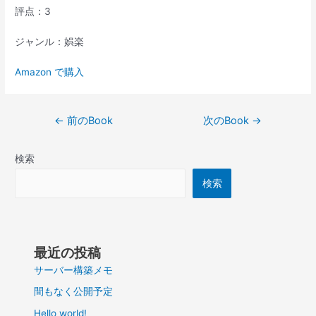
評点：3
ジャンル：娯楽
Amazon で購入
投
←
前のBook
次のBook
→
稿
ナ
検索
ビ
ゲ
検索
ー
シ
ョ
ン
最近の投稿
サーバー構築メモ
間もなく公開予定
Hello world!