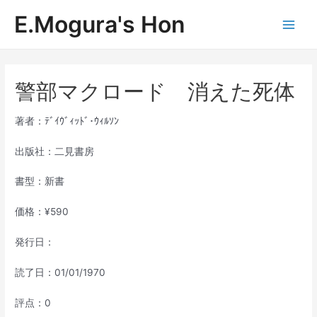
内
E.Mogura's Hon
容
Main
を
ス
Men
キ
ッ
警部マクロード 消えた死体
プ
著者：ﾃﾞｲｳﾞｨｯﾄﾞ･ｳｨﾙｿﾝ
出版社：二見書房
書型：新書
価格：¥590
発行日：
読了日：01/01/1970
評点：0