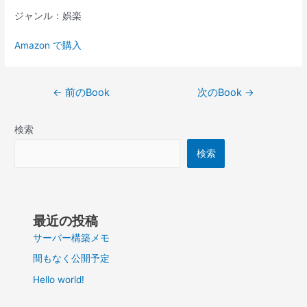
ジャンル：娯楽
Amazon で購入
投
←
前のBook
次のBook
→
稿
ナ
検索
ビ
ゲ
検索
ー
シ
ョ
ン
最近の投稿
サーバー構築メモ
間もなく公開予定
Hello world!