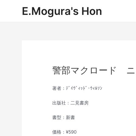
内
E.Mogura's Hon
容
を
ス
キ
ッ
プ
警部マクロード ニ
著者：ﾃﾞｲｳﾞｨｯﾄﾞ･ｳｨﾙｿﾝ
出版社：二見書房
書型：新書
価格：¥590