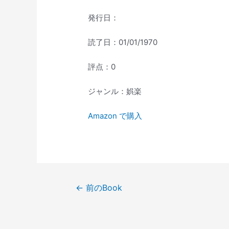
発行日：
読了日：01/01/1970
評点：0
ジャンル：娯楽
Amazon で購入
投
←
前のBook
稿
ナ
ビ