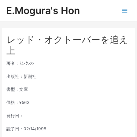
内
E.Mogura's Hon
容
Main
を
ス
Men
キ
ッ
レッド・オクトーバーを追え
プ
上
著者：ﾄﾑ･ｸﾗﾝｼｰ
出版社：新潮社
書型：文庫
価格：¥563
発行日：
読了日：02/14/1998