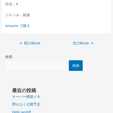
評点：4
ジャンル：娯楽
Amazon で購入
投
←
前のBook
次のBook
→
稿
ナ
検索
ビ
ゲ
検索
ー
シ
ョ
ン
最近の投稿
サーバー構築メモ
間もなく公開予定
Hello world!