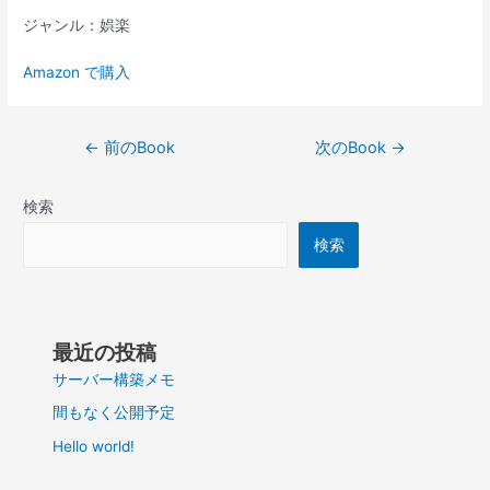
ジャンル：娯楽
Amazon で購入
投
←
前のBook
次のBook
→
稿
ナ
検索
ビ
ゲ
検索
ー
シ
ョ
ン
最近の投稿
サーバー構築メモ
間もなく公開予定
Hello world!