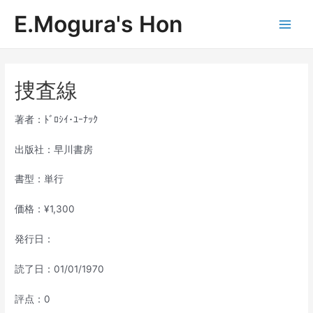
内
E.Mogura's Hon
容
Main
を
ス
Men
キ
ッ
捜査線
プ
著者：ﾄﾞﾛｼｲ･ﾕｰﾅｯｸ
出版社：早川書房
書型：単行
価格：¥1,300
発行日：
読了日：01/01/1970
評点：0