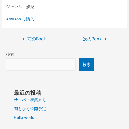
ジャンル：娯楽
Amazon で購入
投
←
前のBook
次のBook
→
稿
ナ
検索
ビ
ゲ
検索
ー
シ
ョ
ン
最近の投稿
サーバー構築メモ
間もなく公開予定
Hello world!