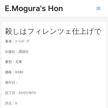
内
E.Mogura's Hon
容
Main
を
ス
Men
キ
ッ
殺しはフィレンツェ仕上げで
プ
著者：ﾊｰｼｭﾊﾞｰｸﾞ
出版社：講談社
書型：文庫
価格：¥380
発行日：
読了日：01/01/1970
評点：0