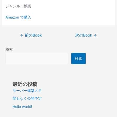
ジャンル：娯楽
Amazon で購入
投
←
前のBook
次のBook
→
稿
ナ
検索
ビ
ゲ
検索
ー
シ
ョ
ン
最近の投稿
サーバー構築メモ
間もなく公開予定
Hello world!