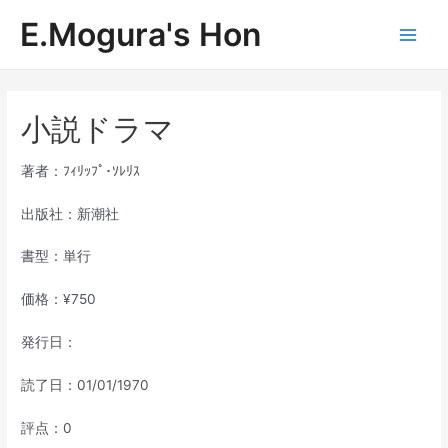
内
E.Mogura's Hon
容
Main
を
ス
Men
キ
ッ
小説ドラマ
プ
著者：ﾌｨﾘｯﾌﾟ･ｿﾚﾘｽ
出版社：新潮社
書型：単行
価格：¥750
発行日：
読了日：01/01/1970
評点：0