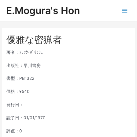
内
E.Mogura's Hon
容
Main
を
ス
Men
キ
ッ
優雅な密猟者
プ
著者：ﾌﾗﾝｸ･ﾊﾟﾘｯｼｭ
出版社：早川書房
書型：PB1322
価格：¥540
発行日：
読了日：01/01/1970
評点：0