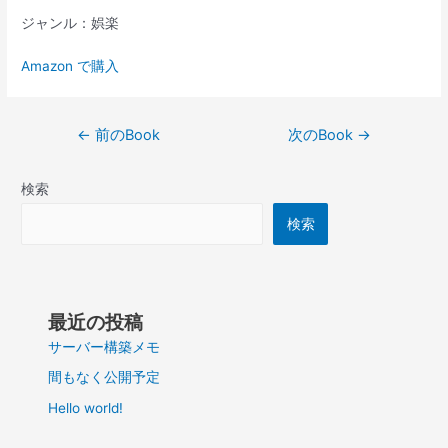
ジャンル：娯楽
Amazon で購入
投
←
前のBook
次のBook
→
稿
ナ
検索
ビ
ゲ
検索
ー
シ
ョ
ン
最近の投稿
サーバー構築メモ
間もなく公開予定
Hello world!